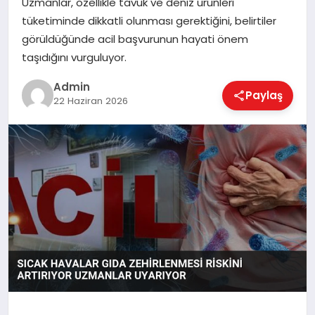
Uzmanlar, özellikle tavuk ve deniz ürünleri
EKONOMI
tüketiminde dikkatli olunması gerektiğini, belirtiler
görüldüğünde acil başvurunun hayati önem
taşıdığını vurguluyor.
MAGAZIN
Admin
Paylaş
22 Haziran 2026
SAĞLIK
SPOR
TEKNOLOJI