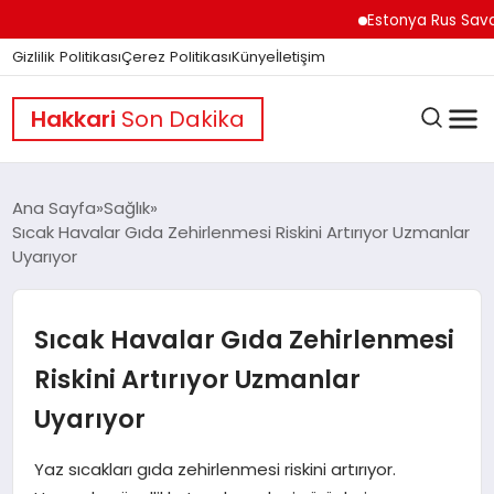
Estonya Rus Savaşçıları
Gizlilik Politikası
Çerez Politikası
Künye
İletişim
Hakkari
Son Dakika
Ana Sayfa
Sağlık
Sıcak Havalar Gıda Zehirlenmesi Riskini Artırıyor Uzmanlar
Uyarıyor
GÜNDEM
Sıcak Havalar Gıda Zehirlenmesi
DÜNYA
Riskini Artırıyor Uzmanlar
Uyarıyor
EĞITIM
Yaz sıcakları gıda zehirlenmesi riskini artırıyor.