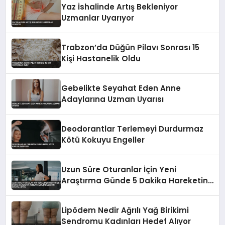
Yaz İshalinde Artış Bekleniyor
Uzmanlar Uyarıyor
Trabzon’da Düğün Pilavı Sonrası 15
Kişi Hastanelik Oldu
Gebelikte Seyahat Eden Anne
Adaylarına Uzman Uyarısı
Deodorantlar Terlemeyi Durdurmaz
Kötü Kokuyu Engeller
Uzun Süre Oturanlar İçin Yeni
Araştırma Günde 5 Dakika Hareketin
Ağrıları Azaltabileceğini Ortaya
Koydu
Lipödem Nedir Ağrılı Yağ Birikimi
Sendromu Kadınları Hedef Alıyor