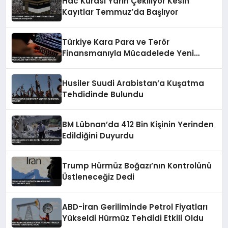
Hac Kurası Yarın Çekiliyor Kesin
Kayıtlar Temmuz’da Başlıyor
Türkiye Kara Para ve Terör
Finansmanıyla Mücadelede Yeni
Strateji Belgesini Açıkladı
Husiler Suudi Arabistan’a Kuşatma
Tehdidinde Bulundu
BM Lübnan’da 412 Bin Kişinin Yerinden
Edildiğini Duyurdu
Trump Hürmüz Boğazı’nın Kontrolünü
Üstleneceğiz Dedi
ABD-İran Geriliminde Petrol Fiyatları
Yükseldi Hürmüz Tehdidi Etkili Oldu