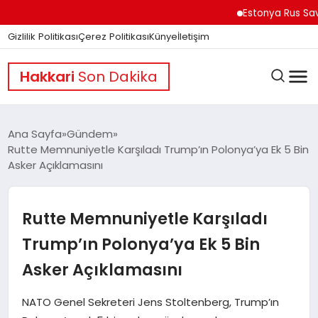
Estonya Rus Savaşçıları
Gizlilik Politikası
Çerez Politikası
Künye
İletişim
Hakkari
Son Dakika
Ana Sayfa
Gündem
Rutte Memnuniyetle Karşıladı Trump’ın Polonya’ya Ek 5 Bin
Asker Açıklamasını
GÜNDEM
Rutte Memnuniyetle Karşıladı
DÜNYA
Trump’ın Polonya’ya Ek 5 Bin
Asker Açıklamasını
EĞITIM
NATO Genel Sekreteri Jens Stoltenberg, Trump’ın