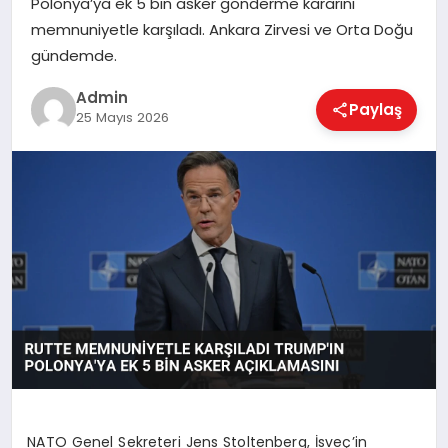
Polonya’ya ek 5 bin asker gönderme kararını
EKONOMI
memnuniyetle karşıladı. Ankara Zirvesi ve Orta Doğu
gündemde.
MAGAZIN
Admin
Paylaş
25 Mayıs 2026
SAĞLIK
SPOR
TEKNOLOJI
NATO Genel Sekreteri Jens Stoltenberg, İsveç’in