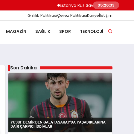
Estonya Rus Savaşçıların AB Girişini Engelle
05:26:34
Gizlilik Politikası
Çerez Politikası
Künye
İletişim
MAGAZIN
SAĞLIK
SPOR
TEKNOLOJI
Son Dakika