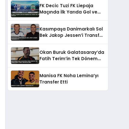
FK Decic Tuzi FK Liepaja
Maçında İlk Yarıda Gol ve
Kartlar
Kasımpaşa Danimarkalı Sol
Bek Jakop Jessen’i Transfer
Etti
Okan Buruk Galatasaray’da
Fatih Terim’in Tek Dönem
Görev Süresi Rekorunu Kırdı
Manisa FK Noha Lemina’yı
Transfer Etti