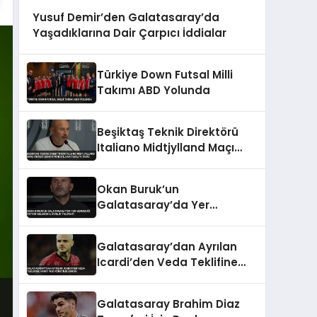
Yusuf Demir’den Galatasaray’da
Yaşadıklarına Dair Çarpıcı İddialar
Türkiye Down Futsal Milli
Takımı ABD Yolunda
Beşiktaş Teknik Direktörü
Italiano Midtjylland Maçı
Öncesi Genç Oyuncu İlhan
Fakılı’yı Övdü
Okan Buruk’un
Galatasaray’da Yer
Vermediği Victor Nelsson’a
Ayrılık Talimatı
Galatasaray’dan Ayrılan
Icardi’den Veda Teklifine
Yanıt Yok Yönetime Kırgın
Galatasaray Brahim Diaz