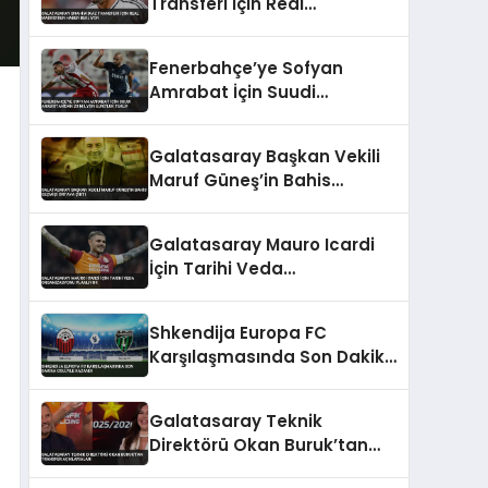
Transferi İçin Real
Madrid’den Haber Bekliyor
Fenerbahçe’ye Sofyan
Amrabat İçin Suudi
Arabistan’dan 20 Milyon
Euro’luk Teklif
Galatasaray Başkan Vekili
Maruf Güneş’in Bahis
Geçmişi Ortaya Çıktı
Galatasaray Mauro Icardi
İçin Tarihi Veda
Organizasyonu Planlıyor
Shkendija Europa FC
Karşılaşmasında Son Dakika
Golüyle Kazandı
Galatasaray Teknik
Direktörü Okan Buruk’tan
Transfer Açıklamaları