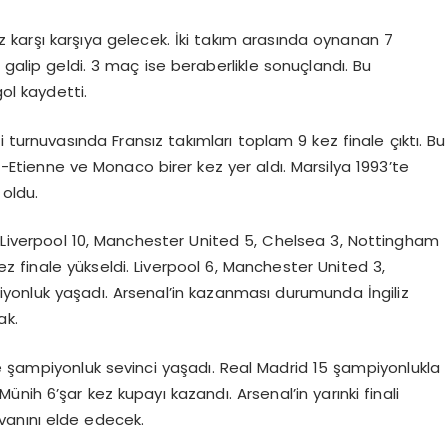
 karşı karşıya gelecek. İki takım arasında oynanan 7
 galip geldi. 3 maç ise beraberlikle sonuçlandı. Bu
ol kaydetti.
 turnuvasında Fransız takımları toplam 9 kez finale çıktı. Bu
nt-Etienne ve Monaco birer kez yer aldı. Marsilya 1993’te
oldu.
di. Liverpool 10, Manchester United 5, Chelsea 3, Nottingham
ez finale yükseldi. Liverpool 6, Manchester United 3,
yonluk yaşadı. Arsenal’in kazanması durumunda İngiliz
ak.
e şampiyonluk sevinci yaşadı. Real Madrid 15 şampiyonlukla
Münih 6’şar kez kupayı kazandı. Arsenal’in yarınki finali
vanını elde edecek.