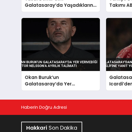
Galatasaray’da Yaşadıklarına
Takımı A
Dair Çarpıcı İddialar
Okan Buruk’un
Galatasa
Galatasaray’da Yer
Icardi’de
Vermediği Victor Nelsson’a
Yanıt Yok
Ayrılık Talimatı
Haberin Doğru Adresi
Hakkari
Son Dakika