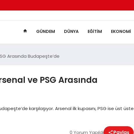
GÜNDEM
DÜNYA
EĞITIM
EKONOMI
e PSG Arasında Budapeşte’de
Arsenal ve PSG Arasında
udapeşte’de karşılaşıyor. Arsenal ilk kupasını, PSG ise üst üste
0 Yorum Yapıldı
Paylaş