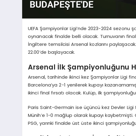
UEFA Şampiyonlar Ligi’nde 2023-2024 sezonu ş
oynanacak finalde belli olacak. Turnuvanın fin
İngiltere temsilcisi Arsenal kozlarını paylaşaca
22.00’de başlayacak.
Arsenal İlk Şampiyonluğunu H
Arsenal, tarihinde ikinci kez Şampiyonlar Ligi fi
Barcelona’ya 2-1 yenilerek kupayı kazanamamıştı
ikinci final fırsatı olacak. Kulüp, ilk şampiyonl
Paris Saint-Germain ise üçüncü kez Devler Ligi
Münih’e 1-0 mağlup olarak kupayı kaybetmişti. 
PSG, yarınki finalde üst üste ikinci şampiyonlu