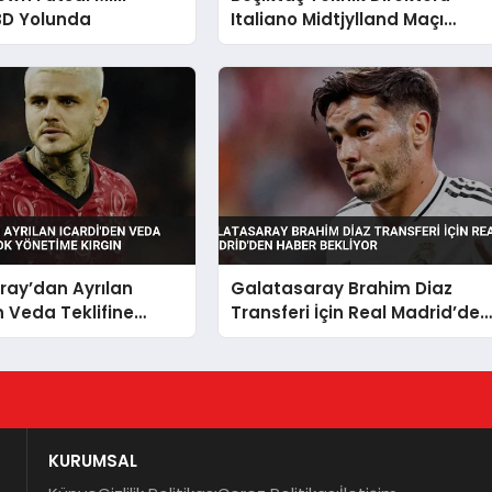
BD Yolunda
Italiano Midtjylland Maçı
Öncesi Genç Oyuncu İlhan
Fakılı’yı Övdü
ray’dan Ayrılan
Galatasaray Brahim Diaz
n Veda Teklifine
Transferi İçin Real Madrid’den
 Yönetime Kırgın
Haber Bekliyor
KURUMSAL