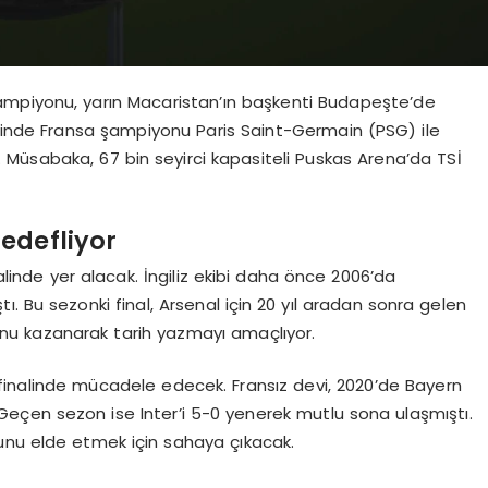
ampiyonu, yarın Macaristan’ın başkenti Budapeşte’de
alinde Fransa şampiyonu Paris Saint-Germain (PSG) ile
k. Müsabaka, 67 bin seyirci kapasiteli Puskas Arena’da TSİ
edefliyor
nalinde yer alacak. İngiliz ekibi daha önce 2006’da
. Bu sezonki final, Arsenal için 20 yıl aradan sonra gelen
uğunu kazanarak tarih yazmayı amaçlıyor.
 finalinde mücadele edecek. Fransız devi, 2020’de Bayern
Geçen sezon ise Inter’i 5-0 yenerek mutlu sona ulaşmıştı.
ğunu elde etmek için sahaya çıkacak.