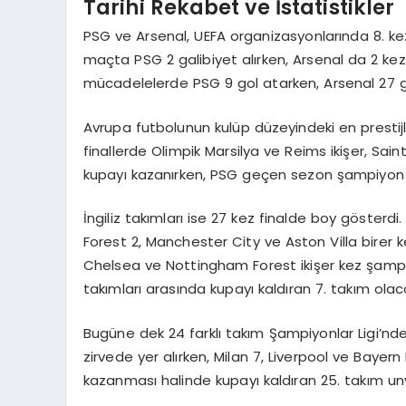
Tarihi Rekabet ve İstatistikler
PSG ve Arsenal, UEFA organizasyonlarında 8. kez
maçta PSG 2 galibiyet alırken, Arsenal da 2 kez
mücadelelerde PSG 9 gol atarken, Arsenal 27 g
Avrupa futbolunun kulüp düzeyindeki en prestijli
finallerde Olimpik Marsilya ve Reims ikişer, Sai
kupayı kazanırken, PSG geçen sezon şampiyon 
İngiliz takımları ise 27 kez finalde boy göster
Forest 2, Manchester City ve Aston Villa birer k
Chelsea ve Nottingham Forest ikişer kez şampi
takımları arasında kupayı kaldıran 7. takım olac
Bugüne dek 24 farklı takım Şampiyonlar Ligi’nd
zirvede yer alırken, Milan 7, Liverpool ve Bayern 
kazanması halinde kupayı kaldıran 25. takım un