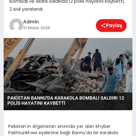
bombalı ve silahlı saldırıda 12 polis hayatını kaybetti,
EKONOMI
2 sivil yaralandı.
Admin
Paylaş
MAGAZIN
10 Mayıs 2026
SAĞLIK
SPOR
TEKNOLOJI
Pakistan’ın Afganistan sınırında yer alan Khyber
Pakhtunkhwa eyaletine bağlı Bannu’da bir karakola