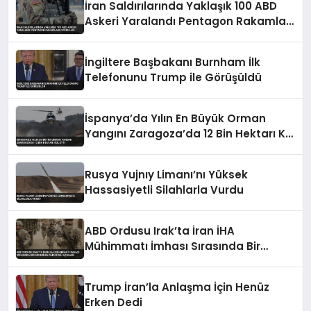
İran Saldırılarında Yaklaşık 100 ABD
Askeri Yaralandı Pentagon Rakamları
Doğruladı
İngiltere Başbakanı Burnham İlk
Telefonunu Trump ile Görüşüldü
İspanya’da Yılın En Büyük Orman
Yangını Zaragoza’da 12 Bin Hektarı Kül
Etti
Rusya Yujnıy Limanı’nı Yüksek
Hassasiyetli Silahlarla Vurdu
ABD Ordusu Irak’ta İran İHA
Mühimmatı İmhası Sırasında Bir
Askerinin Öldüğünü Açıkladı
Trump İran’la Anlaşma İçin Henüz
Erken Dedi