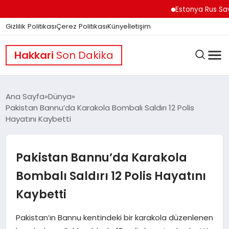
Estonya Rus Savaşçılar
Gizlilik Politikası
Çerez Politikası
Künye
İletişim
Hakkari
Son Dakika
Ana Sayfa
Dünya
Pakistan Bannu’da Karakola Bombalı Saldırı 12 Polis
Hayatını Kaybetti
GÜNDEM
Pakistan Bannu’da Karakola
DÜNYA
Bombalı Saldırı 12 Polis Hayatını
Kaybetti
EĞITIM
Pakistan’ın Bannu kentindeki bir karakola düzenlenen