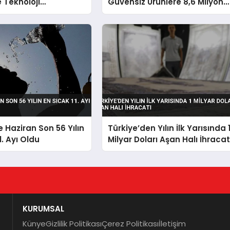
e Teknoloji
Güvensiz Ürünlere 8,6 Milyon
nde Baskı Altında
TL Ceza
e Haziran Son 56 Yılın
Türkiye’den Yılın İlk Yarısında 
1. Ayı Oldu
Milyar Doları Aşan Halı İhracat
KURUMSAL
Künye
Gizlilik Politikası
Çerez Politikası
İletişim