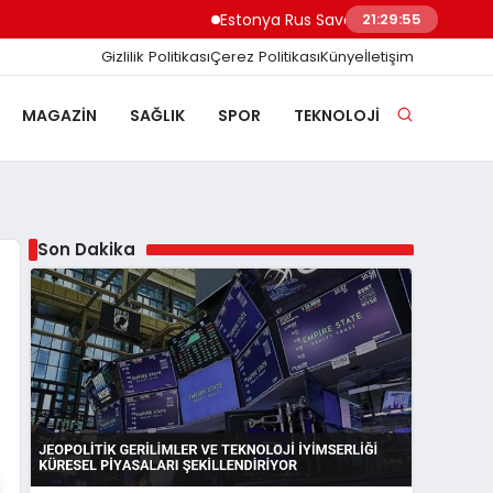
Estonya Rus Savaşçıların AB Girişini Engelle
21:29:56
Gizlilik Politikası
Çerez Politikası
Künye
İletişim
MAGAZIN
SAĞLIK
SPOR
TEKNOLOJI
Son Dakika