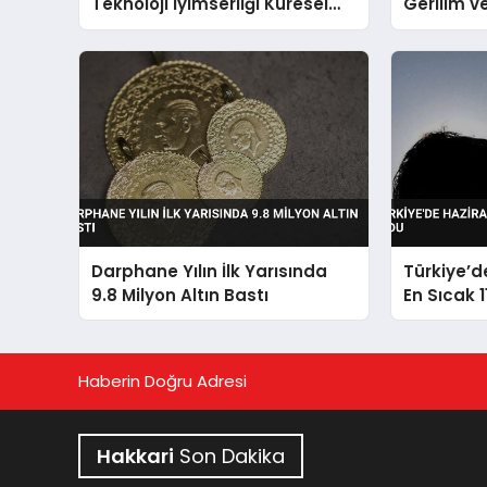
Teknoloji İyimserliği Küresel
Gerilim v
Piyasaları Şekillendiriyor
Hisseleri
Darphane Yılın İlk Yarısında
Türkiye’d
9.8 Milyon Altın Bastı
En Sıcak 1
Haberin Doğru Adresi
Hakkari
Son Dakika