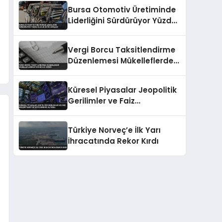
Bursa Otomotiv Üretiminde
Liderliğini Sürdürüyor Yüzde
35.5’lik Katkı Sağladı
Vergi Borcu Taksitlendirme
Düzenlemesi Mükelleflerden
Yoğun İlgi Gördü
Küresel Piyasalar Jeopolitik
Gerilimler ve Faiz
Beklentileriyle Satış Baskısı
Altında
Türkiye Norveç’e İlk Yarı
İhracatında Rekor Kırdı