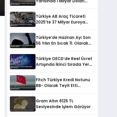
Yarısında 1 Milyar Doları
Aşan Halı İhracatı
Türkiye AB Araç Ticareti
2025’te 37 Milyar Euroya
Ulaştı
Türkiye’de Haziran Ayı Son
56 Yılın En Sıcak 11. Olarak
Kaydedildi
Türkiye OECD’de Reel Ücret
Artışında İkinci Sırada Yer
Aldı
Fitch Türkiye Kredi Notunu
BB- Olarak Teyit Etti
Görünüm Durağan
Gram Altın 6125 TL
Seviyesinde İşlem Görüyor