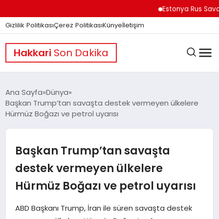
Estonya Rus Savaşçıların
Gizlilik Politikası
Çerez Politikası
Künye
İletişim
Hakkari
Son Dakika
Ana Sayfa
Dünya
Başkan Trump’tan savaşta destek vermeyen ülkelere
Hürmüz Boğazı ve petrol uyarısı
GÜNDEM
Başkan Trump’tan savaşta
DÜNYA
destek vermeyen ülkelere
Hürmüz Boğazı ve petrol uyarısı
EĞITIM
ABD Başkanı Trump, İran ile süren savaşta destek