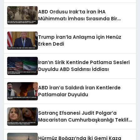
ABD Ordusu Irak’ta İran İHA
Mühimmatı İmhası Sırasında Bir
Askerinin Öldüğünü Açıkladı
Trump İran’la Anlaşma İçin Henüz
Erken Dedi
İran’ın Sirik Kentinde Patlama Sesleri
Duyuldu ABD Saldırısı İddiası
ABD İran’a Saldırdı İran Kentlerde
Patlamalar Duyuldu
Satranç Efsanesi Judit Polgar’a
Macaristan Cumhurbaşkanlığı Teklifi
Reddedildi
Hürmüz Boğazı’nda İki Gemi Kaza