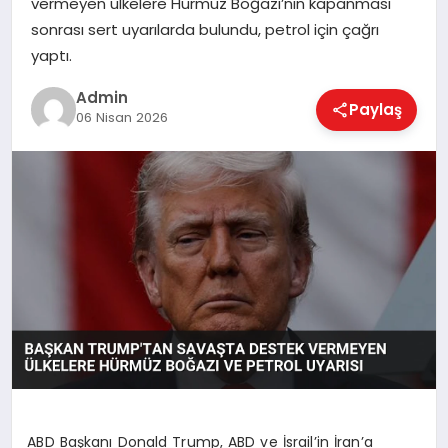
vermeyen ülkelere Hürmüz Boğazı’nın kapanması
EKONOMI
sonrası sert uyarılarda bulundu, petrol için çağrı
yaptı.
MAGAZIN
Admin
Paylaş
06 Nisan 2026
SAĞLIK
SPOR
TEKNOLOJI
ABD Başkanı Donald Trump, ABD ve İsrail’in İran’a