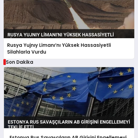
Rusya Yujnıy Limanı’nı Yüksek Hassasiyetli
Silahlarla Vurdu
Son Dakika
Estonya Rus Savaşçıların AB Girişini Engellemeyi