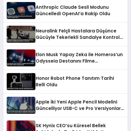
Anthropic Claude Sesli Modunu
Güncelledi OpenAI’a Rakip Oldu
Neuralink Felçli Hastalara Düşünce
Gücüyle Tekerlekli Sandalye Kontrolü
Sağladı
Elon Musk Yapay Zeka ile Homeros’un
Odysseia Destanını Filme
Uyarlayacak
Honor Robot Phone Tanıtım Tarihi
Belli Oldu
Apple İki Yeni Apple Pencil Modelini
Güncelliyor USB-C ve Pro Versiyonları
Yeniden Tasarlanıyor
SK Hynix CEO’su Küresel Bellek