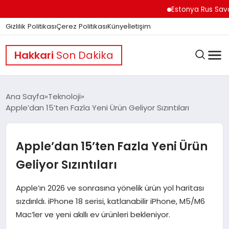
Estonya Rus Savaşçıları
Gizlilik Politikası
Çerez Politikası
Künye
İletişim
Hakkari
Son Dakika
Ana Sayfa
Teknoloji
Apple’dan 15’ten Fazla Yeni Ürün Geliyor Sızıntıları
GÜNDEM
Apple’dan 15’ten Fazla Yeni Ürün
DÜNYA
Geliyor Sızıntıları
Apple’ın 2026 ve sonrasına yönelik ürün yol haritası
EĞITIM
sızdırıldı. iPhone 18 serisi, katlanabilir iPhone, M5/M6
Mac’ler ve yeni akıllı ev ürünleri bekleniyor.