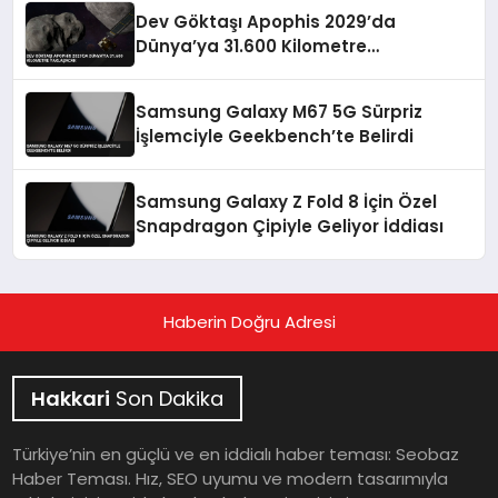
Dev Göktaşı Apophis 2029’da
Dünya’ya 31.600 Kilometre
Yaklaşacak
Samsung Galaxy M67 5G Sürpriz
İşlemciyle Geekbench’te Belirdi
Samsung Galaxy Z Fold 8 İçin Özel
Snapdragon Çipiyle Geliyor İddiası
Haberin Doğru Adresi
Hakkari
Son Dakika
Türkiye’nin en güçlü ve en iddialı haber teması: Seobaz
Haber Teması. Hız, SEO uyumu ve modern tasarımıyla