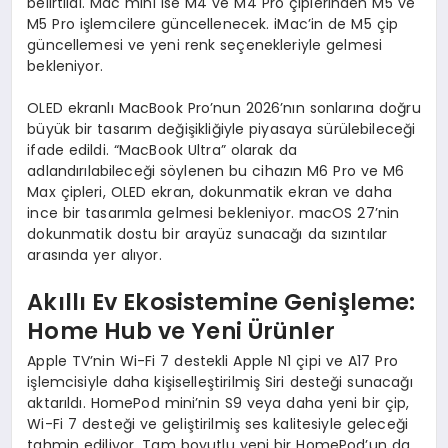
belirtildi. Mac mini ise M4 ve M4 Pro çiplerinden M5 ve
M5 Pro işlemcilere güncellenecek. iMac’in de M5 çip
güncellemesi ve yeni renk seçenekleriyle gelmesi
bekleniyor.
OLED ekranlı MacBook Pro’nun 2026’nın sonlarına doğru
büyük bir tasarım değişikliğiyle piyasaya sürülebileceği
ifade edildi. “MacBook Ultra” olarak da
adlandırılabileceği söylenen bu cihazın M6 Pro ve M6
Max çipleri, OLED ekran, dokunmatik ekran ve daha
ince bir tasarımla gelmesi bekleniyor. macOS 27’nin
dokunmatik dostu bir arayüz sunacağı da sızıntılar
arasında yer alıyor.
Akıllı Ev Ekosistemine Genişleme:
Home Hub ve Yeni Ürünler
Apple TV’nin Wi-Fi 7 destekli Apple N1 çipi ve A17 Pro
işlemcisiyle daha kişiselleştirilmiş Siri desteği sunacağı
aktarıldı. HomePod mini’nin S9 veya daha yeni bir çip,
Wi-Fi 7 desteği ve geliştirilmiş ses kalitesiyle geleceği
tahmin ediliyor. Tam boyutlu yeni bir HomePod’un da