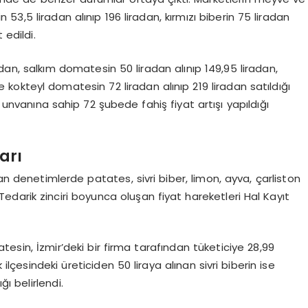
n 53,5 liradan alınıp 196 liradan, kırmızı biberin 75 liradan
 edildi.
adan, salkım domatesin 50 liradan alınıp 149,95 liradan,
e kokteyl domatesin 72 liradan alınıp 219 liradan satıldığı
t unvanına sahip 72 şubede fahiş fiyat artışı yapıldığı
arı
lan denetimlerde patates, sivri biber, limon, ayva, çarliston
Tedarik zinciri boyunca oluşan fiyat hareketleri Hal Kayıt
tesin, İzmir’deki bir firma tarafından tüketiciye 28,99
 ilçesindeki üreticiden 50 liraya alınan sivri biberin ise
ğı belirlendi.