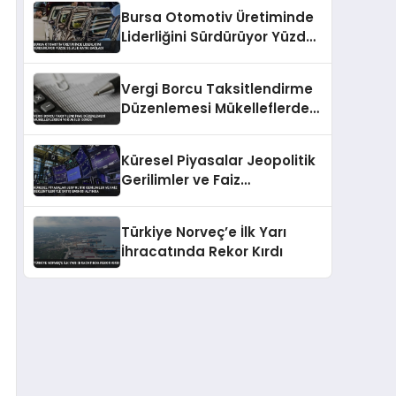
Bursa Otomotiv Üretiminde
Liderliğini Sürdürüyor Yüzde
35.5’lik Katkı Sağladı
Vergi Borcu Taksitlendirme
Düzenlemesi Mükelleflerden
Yoğun İlgi Gördü
Küresel Piyasalar Jeopolitik
Gerilimler ve Faiz
Beklentileriyle Satış Baskısı
Altında
Türkiye Norveç’e İlk Yarı
İhracatında Rekor Kırdı