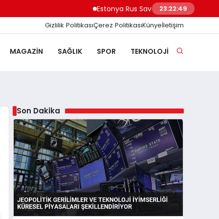
Estonya Rus Savaşçıların AB Girişini Engellemey
23:22:50
Gizlilik Politikası
Çerez Politikası
Künye
İletişim
MAGAZIN
SAĞLIK
SPOR
TEKNOLOJI
Son Dakika