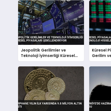
Jeopolitik Gerilimler ve
Küresel P
Teknoloji İyimserliği Küresel
Gerilim v
Piyasaları Şekillendiriyor
Hisseleri