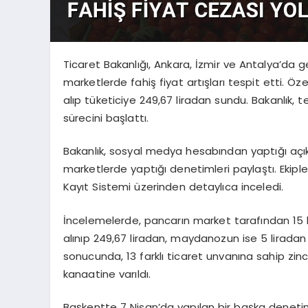
Ticaret Bakanlığı, Ankara, İzmir ve Antalya’da g
marketlerde fahiş fiyat artışları tespit etti. Öze
alıp tüketiciye 249,67 liradan sundu. Bakanlık, te
sürecini başlattı.
Bakanlık, sosyal medya hesabından yaptığı açı
marketlerde yaptığı denetimleri paylaştı. Ekiple
Kayıt Sistemi üzerinden detaylıca inceledi.
İncelemelerde, pancarın market tarafından 15 lir
alınıp 249,67 liradan, maydanozun ise 5 liradan a
sonucunda, 13 farklı ticaret unvanına sahip zinc
kanaatine varıldı.
Başkentte 7 Nisan’da yapılan bir başka deneti