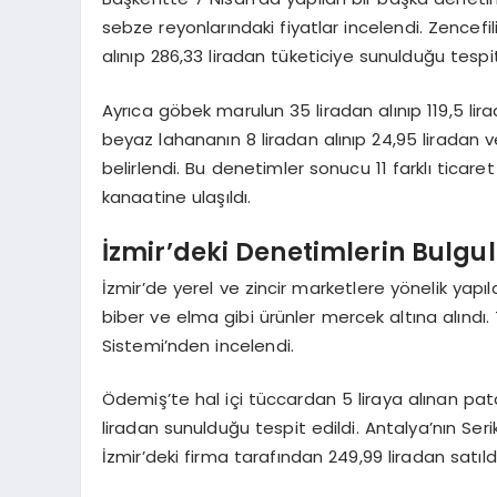
sebze reyonlarındaki fiyatlar incelendi. Zencefili
alınıp 286,33 liradan tüketiciye sunulduğu tespit
Ayrıca göbek marulun 35 liradan alınıp 119,5 lir
beyaz lahananın 8 liradan alınıp 24,95 liradan v
belirlendi. Bu denetimler sonucu 11 farklı ticare
kanaatine ulaşıldı.
İzmir’deki Denetimlerin Bulgul
İzmir’de yerel ve zincir marketlere yönelik yapı
biber ve elma gibi ürünler mercek altına alındı. 
Sistemi’nden incelendi.
Ödemiş’te hal içi tüccardan 5 liraya alınan pata
liradan sunulduğu tespit edildi. Antalya’nın Serik
İzmir’deki firma tarafından 249,99 liradan satıldı