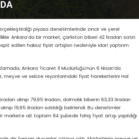
erçekleştirdiği piyasa denetimlerinde zincir ve yerel
llikle Ankara’da bir market, çarliston biberi 42 liradan satın
spit edilen haksız fiyat artışları nedeniyle idari yaptırım
klamada, Ankara Ticaret İl Müdürlüğü’nün 6 Nisan’da
r, meyve ve sebze reyonlarındaki fiyat hareketlerini Hal
adan alınıp 79,95 liradan, dolmalık biberin 63,33 liradan
lınıp 19,95 liradan satıldığı belirlendi. Bu denetimler
ir markete ait toplam 94 şubede fahiş fiyat artışı yapıldığı
mde de benzer durumlar ortaya çıktı. Marketlerin meyve ve