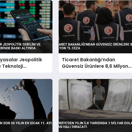
iyasalar Jeopolitik
Ticaret Bakanlığı’ndan
e Teknoloji
Güvensiz Ürünlere 8,6 Milyon
nde Baskı Altında
TL Ceza