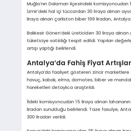
Muğla’nın Dalaman ilçesindeki komisyoncudan 18 l
İzmir’deki hal içi tüccardan 30 liraya alınan ayv
liraya alınan çarliston biber 199 liradan, Antalya 
Balıkesir Gönen’deki üreticiden 30 liraya alınan
tüketiciye satıldığı tespit edildi. Yapılan değe
artışı yaptığı belirlendi.
Antalya’da Fahiş Fiyat Artışlar
Antalya’da faaliyet gösteren zincir marketlere 
havuç, kabak, elma, domates, biber ve mandalina
hareketleri detaylıca araştırıldı.
İldeki komisyoncudan 15 liraya alınan lahananın 
liradan sunulduğu belirlendi. Taze fasulye, Anta
300 liradan verildi.
Konya’daki komisyoncudan 35 liraya alınan hav