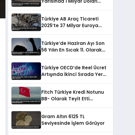
Yarısında 1 Milyar Doları
Aşan Halı İhracatı
Türkiye AB Araç Ticareti
2025’te 37 Milyar Euroya
Ulaştı
Türkiye’de Haziran Ayı Son
56 Yılın En Sıcak 11. Olarak
Kaydedildi
Türkiye OECD’de Reel Ücret
Artışında İkinci Sırada Yer
Aldı
Fitch Türkiye Kredi Notunu
BB- Olarak Teyit Etti
Görünüm Durağan
Gram Altın 6125 TL
Seviyesinde İşlem Görüyor