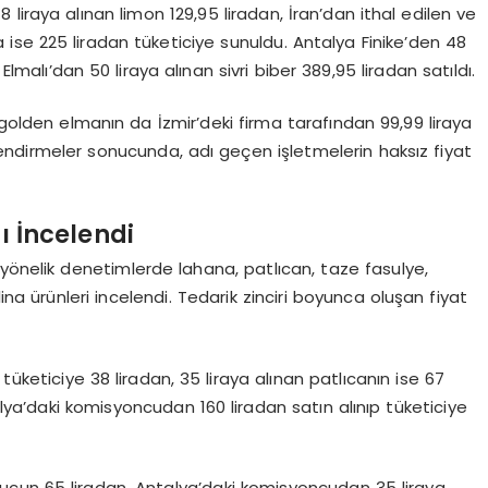
iraya alınan limon 129,95 liradan, İran’dan ithal edilen ve
a ise 225 liradan tüketiciye sunuldu. Antalya Finike’den 48
Elmalı’dan 50 liraya alınan sivri biber 389,95 liradan satıldı.
 golden elmanın da İzmir’deki firma tarafından 99,99 liraya
rlendirmeler sonucunda, adı geçen işletmelerin haksız fiyat
ı İncelendi
yönelik denetimlerde lahana, patlıcan, taze fasulye,
 ürünleri incelendi. Tedarik zinciri boyunca oluşan fiyat
tüketiciye 38 liradan, 35 liraya alınan patlıcanın ise 67
lya’daki komisyoncudan 160 liradan satın alınıp tüketiciye
ucun 65 liradan, Antalya’daki komisyoncudan 35 liraya