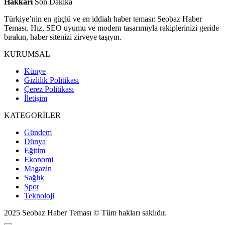
Hakkari
Son Dakika
Türkiye’nin en güçlü ve en iddialı haber teması: Seobaz Haber
Teması. Hız, SEO uyumu ve modern tasarımıyla rakiplerinizi geride
bırakın, haber sitenizi zirveye taşıyın.
KURUMSAL
Künye
Gizlilik Politikası
Çerez Politikası
İletişim
KATEGORİLER
Gündem
Dünya
Eğitim
Ekonomi
Magazin
Sağlık
Spor
Teknoloji
2025 Seobaz Haber Teması © Tüm hakları saklıdır.