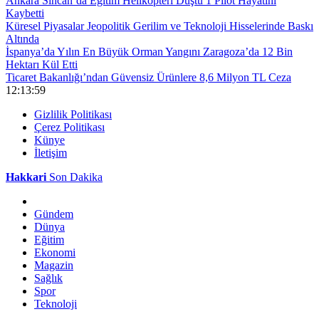
Ankara Sincan’da Eğitim Helikopteri Düştü 1 Pilot Hayatını
Kaybetti
Küresel Piyasalar Jeopolitik Gerilim ve Teknoloji Hisselerinde Baskı
Altında
İspanya’da Yılın En Büyük Orman Yangını Zaragoza’da 12 Bin
Hektarı Kül Etti
Ticaret Bakanlığı’ndan Güvensiz Ürünlere 8,6 Milyon TL Ceza
12:13:59
Gizlilik Politikası
Çerez Politikası
Künye
İletişim
Hakkari
Son Dakika
Gündem
Dünya
Eğitim
Ekonomi
Magazin
Sağlık
Spor
Teknoloji