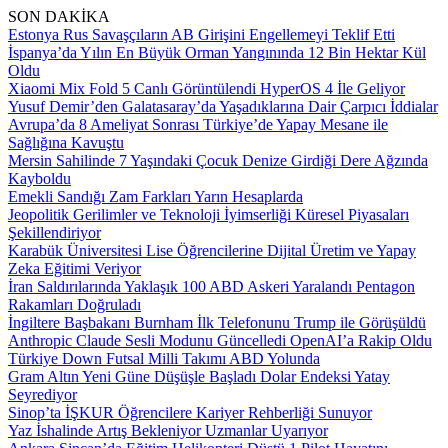
SON DAKİKA
Estonya Rus Savaşçıların AB Girişini Engellemeyi Teklif Etti
İspanya’da Yılın En Büyük Orman Yangınında 12 Bin Hektar Kül
Oldu
Xiaomi Mix Fold 5 Canlı Görüntülendi HyperOS 4 İle Geliyor
Yusuf Demir’den Galatasaray’da Yaşadıklarına Dair Çarpıcı İddialar
Avrupa’da 8 Ameliyat Sonrası Türkiye’de Yapay Mesane ile
Sağlığına Kavuştu
Mersin Sahilinde 7 Yaşındaki Çocuk Denize Girdiği Dere Ağzında
Kayboldu
Emekli Sandığı Zam Farkları Yarın Hesaplarda
Jeopolitik Gerilimler ve Teknoloji İyimserliği Küresel Piyasaları
Şekillendiriyor
Karabük Üniversitesi Lise Öğrencilerine Dijital Üretim ve Yapay
Zeka Eğitimi Veriyor
İran Saldırılarında Yaklaşık 100 ABD Askeri Yaralandı Pentagon
Rakamları Doğruladı
İngiltere Başbakanı Burnham İlk Telefonunu Trump ile Görüşüldü
Anthropic Claude Sesli Modunu Güncelledi OpenAI’a Rakip Oldu
Türkiye Down Futsal Milli Takımı ABD Yolunda
Gram Altın Yeni Güne Düşüşle Başladı Dolar Endeksi Yatay
Seyrediyor
Sinop’ta İŞKUR Öğrencilere Kariyer Rehberliği Sunuyor
Yaz İshalinde Artış Bekleniyor Uzmanlar Uyarıyor