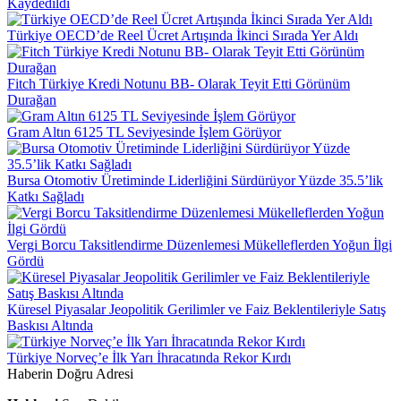
Kaydedildi
Türkiye OECD’de Reel Ücret Artışında İkinci Sırada Yer Aldı
Fitch Türkiye Kredi Notunu BB- Olarak Teyit Etti Görünüm
Durağan
Gram Altın 6125 TL Seviyesinde İşlem Görüyor
Bursa Otomotiv Üretiminde Liderliğini Sürdürüyor Yüzde 35.5’lik
Katkı Sağladı
Vergi Borcu Taksitlendirme Düzenlemesi Mükelleflerden Yoğun İlgi
Gördü
Küresel Piyasalar Jeopolitik Gerilimler ve Faiz Beklentileriyle Satış
Baskısı Altında
Türkiye Norveç’e İlk Yarı İhracatında Rekor Kırdı
Haberin Doğru Adresi