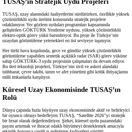
TUSAŞ’ın Stratejik Uydu Projeleri
TUSAŞ, uzay alanındaki faaliyetlerini sürdürürken, özellikle yüksek
çözünürlüklü uydu üretimi konusunda stratejik projelere
odaklanıyor. Yer gözlem uyduları programları kapsamında
geliştirilen GÖKTÜRK Yenileme uydusu, yüksek çözünürlüklü
elektro-optik görev yükü barındırıyor. Bu proje ile Türkiye’nin
uzaydan görüntüleme yetenekleri en üst seviyeye taşınıyor.
Her türlü hava koşulunda, gece ve gündüz yüksek çözünürlüklü
görüntüleme yapabilen sentetik açıklıklı radar (SAR) görev yüküne
sahip GÖKTÜRK-3 uydu projesinin çalışmaları da devam ediyor.
Bu ileri teknoloji projeleri, Türkiye’nin sivil ve askeri alandaki
istihbarat, çevre takibi, tarım ve afet yönetimi gibi kritik ihtiyaçlarını
milli imkanlarla karşılıyor.
Küresel Uzay Ekonomisinde TUSAŞ’ın
Rolü
Dünya çapında hızla büyüyen uzay ekonomisinde aktif ve belirleyici
bir oyuncu olmayı hedefleyen TUSAŞ, “Satellite 2026″yı stratejik
bir fırsat olarak değerlendiriyor. Şirket, küresel uydu pazarındaki
payını artırmak ve ihracat odaklı büyümeyi desteklemek amacıyla
etkinlik boyunca çeşitli iş geliştirme faaliyetleri yürüttü.