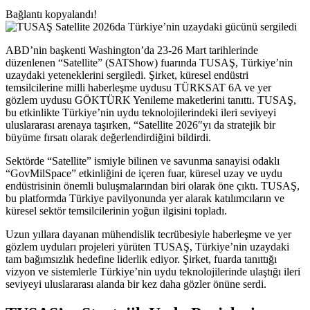
Bağlantı kopyalandı!
ABD’nin başkenti Washington’da 23-26 Mart tarihlerinde
düzenlenen “Satellite” (SATShow) fuarında TUSAŞ, Türkiye’nin
uzaydaki yeteneklerini sergiledi. Şirket, küresel endüstri
temsilcilerine milli haberleşme uydusu TÜRKSAT 6A ve yer
gözlem uydusu GÖKTÜRK Yenileme maketlerini tanıttı. TUSAŞ,
bu etkinlikte Türkiye’nin uydu teknolojilerindeki ileri seviyeyi
uluslararası arenaya taşırken, “Satellite 2026″yı da stratejik bir
büyüme fırsatı olarak değerlendirdiğini bildirdi.
Sektörde “Satellite” ismiyle bilinen ve savunma sanayisi odaklı
“GovMilSpace” etkinliğini de içeren fuar, küresel uzay ve uydu
endüstrisinin önemli buluşmalarından biri olarak öne çıktı. TUSAŞ,
bu platformda Türkiye pavilyonunda yer alarak katılımcıların ve
küresel sektör temsilcilerinin yoğun ilgisini topladı.
Uzun yıllara dayanan mühendislik tecrübesiyle haberleşme ve yer
gözlem uyduları projeleri yürüten TUSAŞ, Türkiye’nin uzaydaki
tam bağımsızlık hedefine liderlik ediyor. Şirket, fuarda tanıttığı
vizyon ve sistemlerle Türkiye’nin uydu teknolojilerinde ulaştığı ileri
seviyeyi uluslararası alanda bir kez daha gözler önüne serdi.