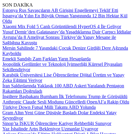
SON DAKİKA
Estonya Rus Savaşçıların AB Girişini Engellemeyi Teklif Etti
İspanya’da Yılın En Büyük Orman Yangınında 12 Bin Hektar Kül
Oldu
Xiaomi Mix Fold 5 Canlı Görüntülendi HyperOS 4 İle Geliyor
Yusuf Demir’den Galatasaray’da Yaşadıklarına Dair Çarpıcı İddialar
Avrupa’da 8 Ameliyat Sonrası Türkiye’de Yapay Mesane ile
Sağlığına Kavuştu
Mersin Sahilinde 7 Yaşındaki Çocuk Denize Girdiği Dere Ağzında
Kayboldu
Emekli Sandığı Zam Farkları Yarın Hesaplarda
Jeopolitik Gerilimler ve Teknoloji İyimserliği Küresel Piyasaları
Şekillendiriyor
Karabük Üniversitesi Lise Öğrencilerine Dijital Üretim ve Yapay
Zeka Eğitimi Veriyor
İran Saldırılarında Yaklaşık 100 ABD Askeri Yaralandı Pentagon
Rakamları Doğruladı
İngiltere Başbakanı Burnham İlk Telefonunu Trump ile Görüşüldü
Anthropic Claude Sesli Modunu Güncelledi OpenAI’a Rakip Oldu
Türkiye Down Futsal Milli Takımı ABD Yolunda
Gram Altın Yeni Güne Düşüşle Başladı Dolar Endeksi Yatay
Seyrediyor
Sinop’ta İŞKUR Öğrencilere Kariyer Rehberliği Sunuyor
Yaz İshalinde Artış Bekleniyor Uzmanlar Uyarıyor