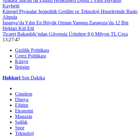
Ankara Sincan’da Eğitim Helikopteri Düştü 1 Pilot Hayatını
Kaybetti
Küresel Piyasalar Jeopolitik Gerilim ve Teknoloji Hisselerinde Baskı
Altında
İspanya’da Yılın En Büyük Orman Yangını Zaragoza’da 12 Bin
Hektarı Kül Etti
Ticaret Bakanlığı’ndan Güvensiz Ürünlere 8,6 Milyon TL Ceza
13:27:47
Gizlilik Politikası
Çerez Politikası
Künye
İletişim
Hakkari
Son Dakika
Gündem
Dünya
Eğitim
Ekonomi
Magazin
Sağlık
Spor
Teknoloji