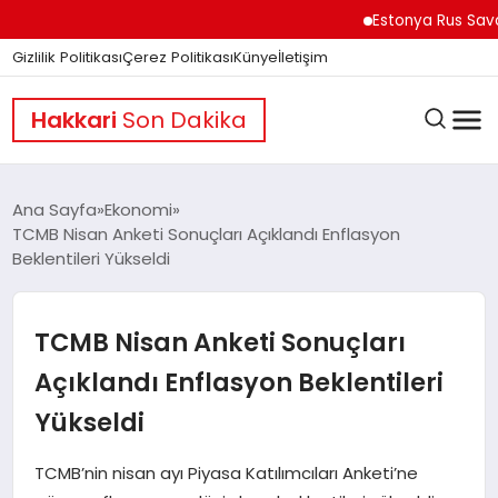
Estonya Rus Savaşçıların
Gizlilik Politikası
Çerez Politikası
Künye
İletişim
Hakkari
Son Dakika
Ana Sayfa
Ekonomi
TCMB Nisan Anketi Sonuçları Açıklandı Enflasyon
Beklentileri Yükseldi
GÜNDEM
TCMB Nisan Anketi Sonuçları
DÜNYA
Açıklandı Enflasyon Beklentileri
Yükseldi
EĞITIM
TCMB’nin nisan ayı Piyasa Katılımcıları Anketi’ne