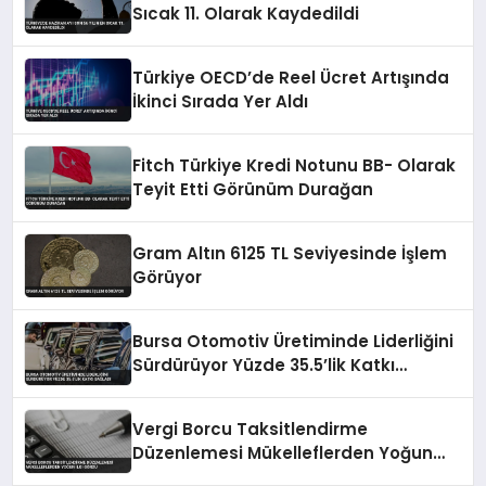
Sıcak 11. Olarak Kaydedildi
Türkiye OECD’de Reel Ücret Artışında
İkinci Sırada Yer Aldı
Fitch Türkiye Kredi Notunu BB- Olarak
Teyit Etti Görünüm Durağan
Gram Altın 6125 TL Seviyesinde İşlem
Görüyor
Bursa Otomotiv Üretiminde Liderliğini
Sürdürüyor Yüzde 35.5’lik Katkı
Sağladı
Vergi Borcu Taksitlendirme
Düzenlemesi Mükelleflerden Yoğun
İlgi Gördü