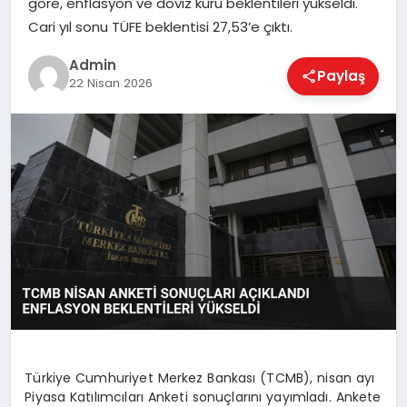
göre, enflasyon ve döviz kuru beklentileri yükseldi.
EKONOMI
Cari yıl sonu TÜFE beklentisi 27,53’e çıktı.
Admin
Paylaş
MAGAZIN
22 Nisan 2026
SAĞLIK
SPOR
TEKNOLOJI
Türkiye Cumhuriyet Merkez Bankası (TCMB), nisan ayı
Piyasa Katılımcıları Anketi sonuçlarını yayımladı. Ankete