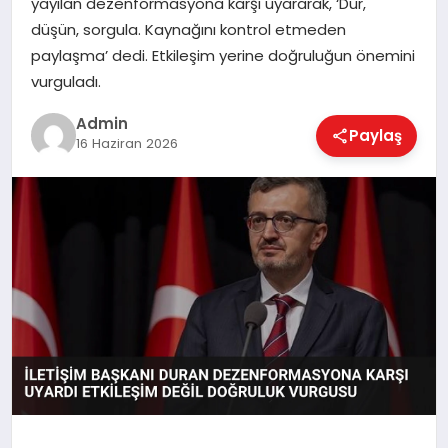
yayılan dezenformasyona karşı uyararak, ‘Dur,
EKONOMI
düşün, sorgula. Kaynağını kontrol etmeden
paylaşma’ dedi. Etkileşim yerine doğruluğun önemini
vurguladı.
MAGAZIN
Admin
Paylaş
16 Haziran 2026
SAĞLIK
SPOR
TEKNOLOJI