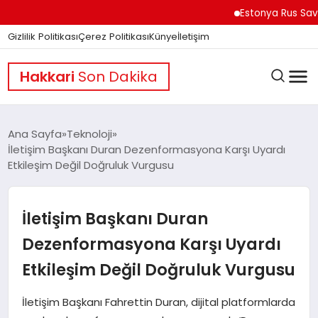
Estonya Rus Savaşçılar
Gizlilik Politikası
Çerez Politikası
Künye
İletişim
Hakkari
Son Dakika
Ana Sayfa
Teknoloji
İletişim Başkanı Duran Dezenformasyona Karşı Uyardı
Etkileşim Değil Doğruluk Vurgusu
GÜNDEM
İletişim Başkanı Duran
DÜNYA
Dezenformasyona Karşı Uyardı
Etkileşim Değil Doğruluk Vurgusu
EĞITIM
İletişim Başkanı Fahrettin Duran, dijital platformlarda