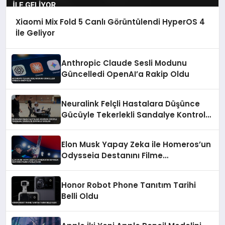
Xiaomi Mix Fold 5 Canlı Görüntülendi HyperOS 4
İle Geliyor
Anthropic Claude Sesli Modunu
Güncelledi OpenAI’a Rakip Oldu
Neuralink Felçli Hastalara Düşünce
Gücüyle Tekerlekli Sandalye Kontrolü
Sağladı
Elon Musk Yapay Zeka ile Homeros’un
Odysseia Destanını Filme
Uyarlayacak
Honor Robot Phone Tanıtım Tarihi
Belli Oldu