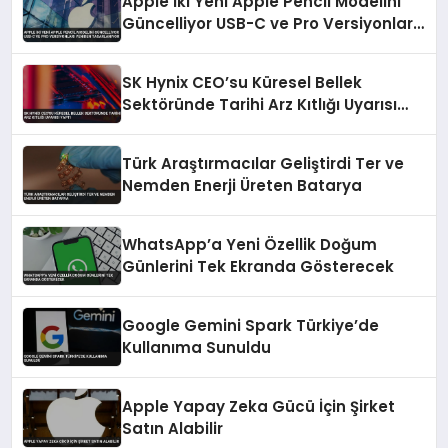
Apple İki Yeni Apple Pencil Modelini
Güncelliyor USB-C ve Pro Versiyonları
Yeniden Tasarlanıyor
SK Hynix CEO’su Küresel Bellek
Sektöründe Tarihi Arz Kıtlığı Uyarısı
Yaptı
Türk Araştırmacılar Geliştirdi Ter ve
Nemden Enerji Üreten Batarya
WhatsApp’a Yeni Özellik Doğum
Günlerini Tek Ekranda Gösterecek
Google Gemini Spark Türkiye’de
Kullanıma Sunuldu
Apple Yapay Zeka Gücü İçin Şirket
Satın Alabilir