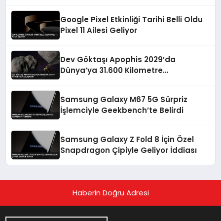
Google Pixel Etkinliği Tarihi Belli Oldu
Pixel 11 Ailesi Geliyor
Dev Göktaşı Apophis 2029’da
Dünya’ya 31.600 Kilometre
Yaklaşacak
Samsung Galaxy M67 5G Sürpriz
İşlemciyle Geekbench’te Belirdi
Samsung Galaxy Z Fold 8 İçin Özel
Snapdragon Çipiyle Geliyor İddiası
Haberin Doğru Adresi