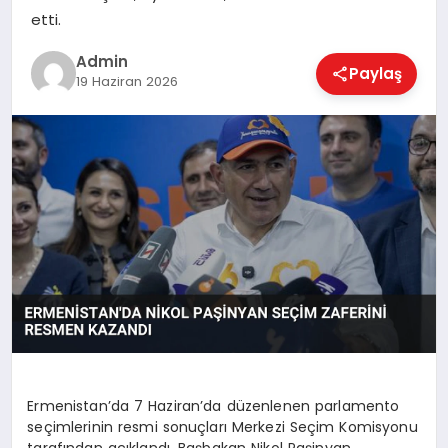
EKONOMI
etti.
Admin
Paylaş
19 Haziran 2026
MAGAZIN
SAĞLIK
SPOR
TEKNOLOJI
Ermenistan’da 7 Haziran’da düzenlenen parlamento
seçimlerinin resmi sonuçları Merkezi Seçim Komisyonu
tarafından açıklandı. Başbakan Nikol Paşinyan