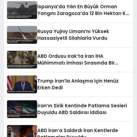
İspanya’da Yılın En Büyük Orman
Yangını Zaragoza’da 12 Bin Hektarı Kül
Etti
Rusya Yujnıy Limanı’nı Yüksek
Hassasiyetli Silahlarla Vurdu
ABD Ordusu Irak’ta İran İHA
Mühimmatı İmhası Sırasında Bir
Askerinin Öldüğünü Açıkladı
Trump İran’la Anlaşma İçin Henüz
Erken Dedi
İran’ın Sirik Kentinde Patlama Sesleri
Duyuldu ABD Saldırısı İddiası
ABD İran’a Saldırdı İran Kentlerde