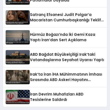
Patlamalar Duyuldu
Satranç Efsanesi Judit Polgar’a
Macaristan Cumhurbaşkanlığı Teklifi
Reddedildi
Hürmüz Boğazı’nda İki Gemi Kaza
Yaptı İran’dan Sert Açıklama
ABD Bağdat Büyükelçiliği Irak’taki
Vatandaşlarına Seyahat Uyarısı Yaptı
Irak’ta İran İHA Mühimmatının İmhası
Sırasında ABD Askeri Hayatını
Kaybetti
İran Devrim Muhafızları ABD
Tesislerine Saldırdı