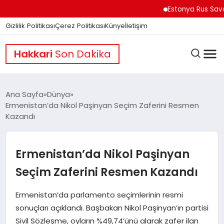
Estonya Rus Savaşçıları
Gizlilik Politikası
Çerez Politikası
Künye
İletişim
Hakkari
Son Dakika
Ana Sayfa
Dünya
Ermenistan’da Nikol Paşinyan Seçim Zaferini Resmen
Kazandı
GÜNDEM
Ermenistan’da Nikol Paşinyan
DÜNYA
Seçim Zaferini Resmen Kazandı
EĞITIM
Ermenistan’da parlamento seçimlerinin resmi
sonuçları açıklandı. Başbakan Nikol Paşinyan’ın partisi
Sivil Sözleşme, oyların %49,74’ünü alarak zafer ilan