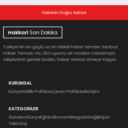
Haberin Doğru Adresi
Hakkari
Son Dakika
Türkiye’nin en güçlü ve en iddialı haber teması: Seobaz
Haber Teması. Hız, SEO uyumu ve modern tasarımıyla
rakiplerinizi geride bırakın, haber sitenizi zirveye taşıyın.
KURUMSAL
Künye
Gizlilik Politikası
Çerez Politikası
İletişim
KATEGORİLER
Gündem
Dünya
Eğitim
Ekonomi
Magazin
Sağlık
Spor
Teknoloji