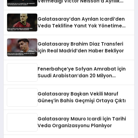
Vermediği Victor Nelsson’a Ayrılık
Talimatı
Galatasaray’dan Ayrılan Icardi’den
Veda Teklifine Yanıt Yok Yönetime
Kırgın
Galatasaray Brahim Diaz Transferi
İçin Real Madrid’den Haber Bekliyor
Fenerbahçe’ye Sofyan Amrabat İçin
Suudi Arabistan’dan 20 Milyon
Euro’luk Teklif
Galatasaray Başkan Vekili Maruf
Güneş’in Bahis Geçmişi Ortaya Çıktı
Galatasaray Mauro Icardi İçin Tarihi
Veda Organizasyonu Planlıyor