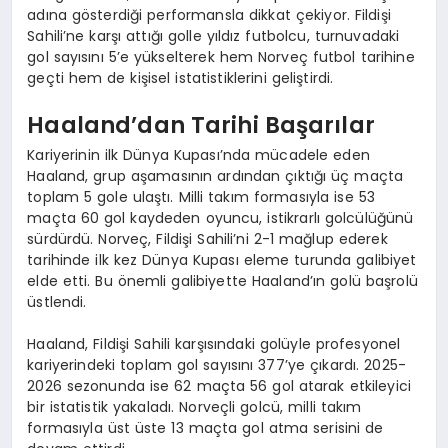
adına gösterdiği performansla dikkat çekiyor. Fildişi
Sahili’ne karşı attığı golle yıldız futbolcu, turnuvadaki
gol sayısını 5’e yükselterek hem Norveç futbol tarihine
geçti hem de kişisel istatistiklerini geliştirdi.
Haaland’dan Tarihi Başarılar
Kariyerinin ilk Dünya Kupası’nda mücadele eden
Haaland, grup aşamasının ardından çıktığı üç maçta
toplam 5 gole ulaştı. Milli takım formasıyla ise 53
maçta 60 gol kaydeden oyuncu, istikrarlı golcülüğünü
sürdürdü. Norveç, Fildişi Sahili’ni 2-1 mağlup ederek
tarihinde ilk kez Dünya Kupası eleme turunda galibiyet
elde etti. Bu önemli galibiyette Haaland’ın golü başrolü
üstlendi.
Haaland, Fildişi Sahili karşısındaki golüyle profesyonel
kariyerindeki toplam gol sayısını 377’ye çıkardı. 2025-
2026 sezonunda ise 62 maçta 56 gol atarak etkileyici
bir istatistik yakaladı. Norveçli golcü, milli takım
formasıyla üst üste 13 maçta gol atma serisini de