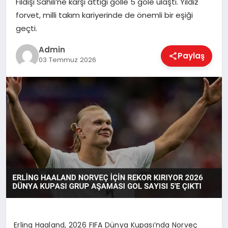
Fildişi Sahili’ne karşı attığı golle 5 gole ulaştı. Yıldız
EKONOMI
forvet, milli takım kariyerinde de önemli bir eşiği
geçti.
MAGAZIN
Admin
Paylaş
03 Temmuz 2026
SAĞLIK
SPOR
TEKNOLOJI
Erling Haaland, 2026 FIFA Dünya Kupası’nda Norveç